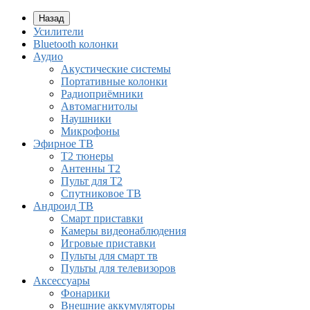
Назад
Усилители
Bluetooth колонки
Аудио
Акустические системы
Портативные колонки
Радиоприёмники
Автомагнитолы
Наушники
Микрофоны
Эфирное ТВ
Т2 тюнеры
Антенны Т2
Пульт для Т2
Спутниковое ТВ
Андроид ТВ
Смарт приставки
Камеры видеонаблюдения
Игровые приставки
Пульты для смарт тв
Пульты для телевизоров
Аксессуары
Фонарики
Внешние аккумуляторы