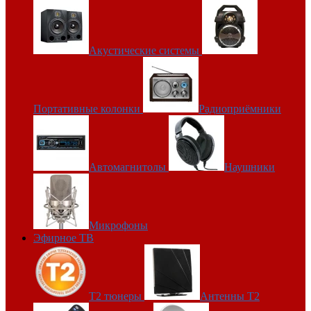
Акустические системы
Портативные колонки
Радиоприёмники
Автомагнитолы
Наушники
Микрофоны
Эфирное ТВ
Т2 тюнеры
Антенны Т2