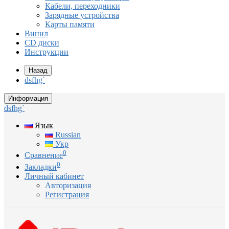
Кабели, переходники
Зарядные устройства
Карты памяти
Винил
CD диски
Инструкции
Назад
dsfhg`
Информация
dsfhg`
Язык
Russian
Укр
0
Сравнение
0
Закладки
Личный кабинет
Авторизация
Регистрация