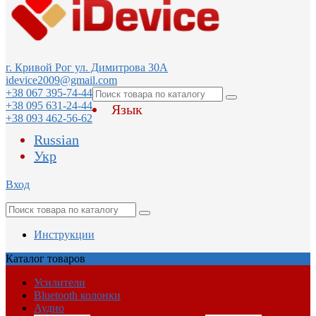
г. Кривой Рог ул. Димитрова 30А
idevice2009@gmail.com
+38 067 395-74-44
+38 095 631-24-44
Язык
+38 093 462-56-62
Russian
Укр
Вход
Инструкции
Каталог
товаров
Усилители
Bluetooth колонки
Аудио